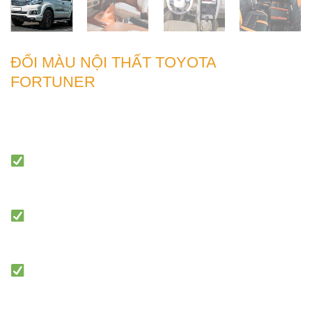
ĐỔI MÀU NỘI THẤT TOYOTA
FORTUNER
Mang lại cho “xế yêu” diện mạo mới, lịch
lãm, thời thượng
Bảo vệ, tăng độ sang trọng cho không
gian nội thất
Thể hiện tính cách thông qua màu sắc,
cách phối màu xe