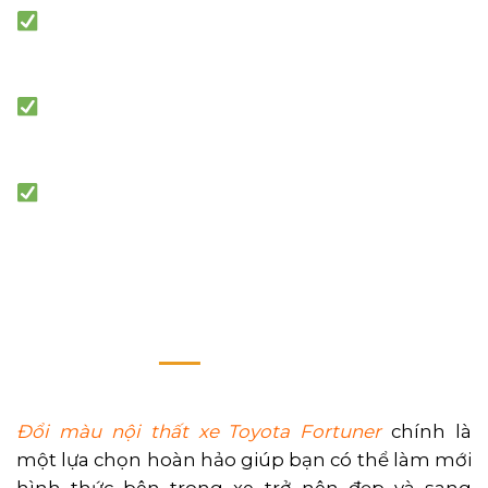
Thay đổi phù hợp với vận mệnh, phong
thủy của chủ xe
Làm mới những bộ phận đã cũ, tăng nhu
cầu bán lại xe
Độ bền cao, mang lại sự thoải mái cho
người ngồi
MÔ TẢ
ĐÁNH GIÁ (0)
Đổi màu nội thất xe Toyota Fortuner
chính là
một lựa chọn hoàn hảo giúp bạn có thể làm mới