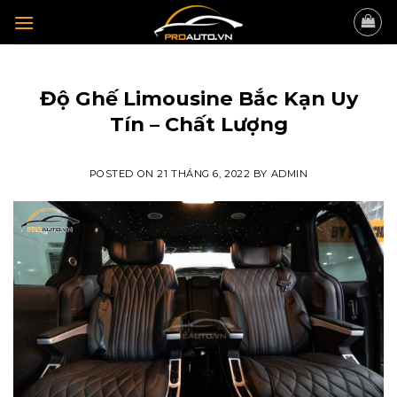
Skip
to
content
TIN TỨC
Độ Ghế Limousine Bắc Kạn Uy
Tín – Chất Lượng
POSTED ON
21 THÁNG 6, 2022
BY
ADMIN