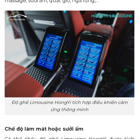
massage, sưởi ấm, quạt gió, ngả lưng,…
Độ ghế Limousine HongYi tích hợp điều khiển cảm
ứng thông minh
Chế độ làm mát hoặc sưởi ấm