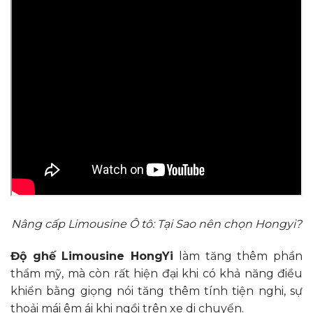
Nâng cấp Limousine Ô tô: Tại Sao nên chọn Hongyi?
Độ ghế Limousine HongYi
làm tăng thêm phần
thẩm mỹ, mà còn rất hiện đại khi có khả năng điều
khiển bằng giọng nói tăng thêm tính tiện nghi, sự
thoải mái êm ái khi ngồi trên xe di chuyển.