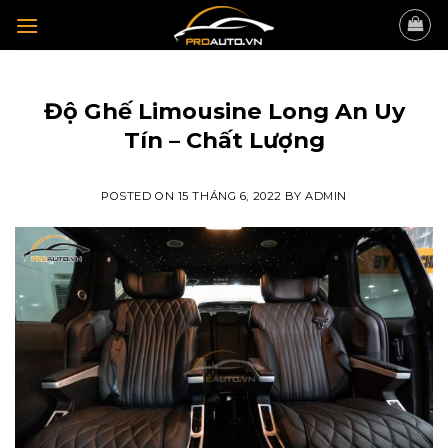
Skip
to
content
TIN TỨC
Độ Ghế Limousine Long An Uy
Tín – Chất Lượng
POSTED ON
15 THÁNG 6, 2022
BY
ADMIN