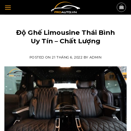
Skip
to
content
TIN TỨC
Độ Ghế Limousine Thái Bình
Uy Tín – Chất Lượng
POSTED ON
21 THÁNG 6, 2022
BY
ADMIN