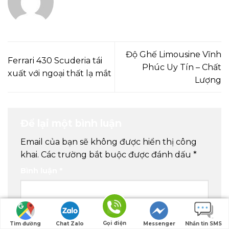
Độ Ghế Limousine Vĩnh
Ferrari 430 Scuderia tái
Phúc Uy Tín – Chất
xuất với ngoại thất lạ mắt
Lượng
Để lại một bình luận
Email của bạn sẽ không được hiển thị công
khai.
Các trường bắt buộc được đánh dấu
*
Bình luận
*
Gọi điện
Tìm đường
Chat Zalo
Messenger
Nhắn tin SMS