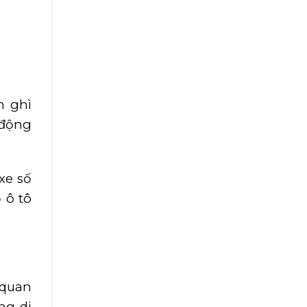
h ghì
 động
xe số
 ô tô
 quan
ng di