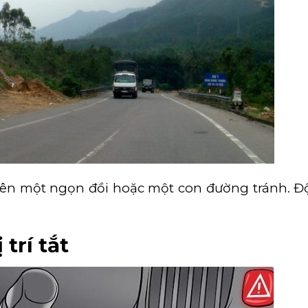
lên một ngọn đồi hoặc một con đường tránh. Đ
.
trí tắt