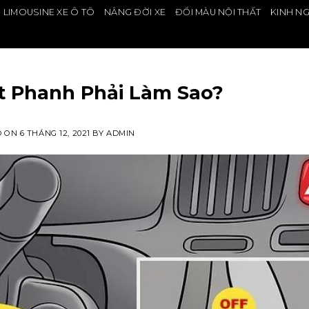
 LIMOUSINE XE Ô TÔ
NÂNG ĐỜI XE
ĐỔI MÀU NỘI THẤT
KINH N
TIN TỨC
t Phanh Phải Làm Sao?
D ON
6 THÁNG 12, 2021
BY
ADMIN