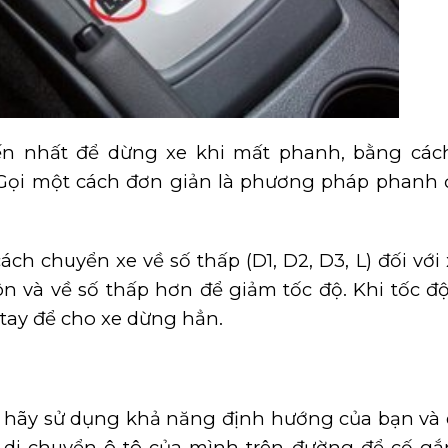
ến nhất để dừng xe khi mất phanh, bằng các
. Gọi một cách đơn giản là phương pháp phanh
 chuyển xe về số thấp (D1, D2, D3, L) đối với 
ôn và về số thấp hơn để giảm tốc độ. Khi tốc độ
tay để cho xe dừng hẳn.
, hãy sử dụng khả năng định hướng của bạn và
 di chuyển ô tô của mình trên đường để cố gắ