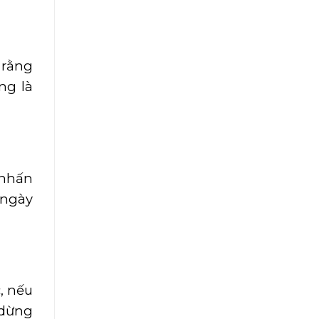
 rằng
ng là
 nhấn
 ngày
, nếu
 dừng