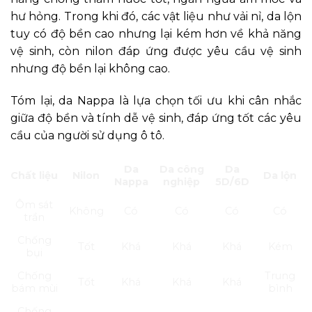
hư hỏng. Trong khi đó, các vật liệu như vải nỉ, da lộn
tuy có độ bền cao nhưng lại kém hơn về khả năng
vệ sinh, còn nilon đáp ứng được yêu cầu vệ sinh
nhưng độ bền lại không cao.
Tóm lại, da Nappa là lựa chọn tối ưu khi cân nhắc
giữa độ bền và tính dễ vệ sinh, đáp ứng tốt các yêu
cầu của người sử dụng ô tô.
Da
Da công
Da
Chất liệu
Nilon
Da lộn
Nappa
nghiệp
5D/6D
Ôm sát
Không
Có
Có
Có
Có
trần
Chống
Tốt
Khá
Khá
Khá
Kém
bụi
Chống
Trung
Tốt
Khá
Khá
Khá
bám mùi
bình
Chống