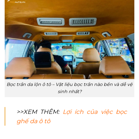
Bọc trần da lộn ô tô – Vật liệu bọc trần nào bền và dễ vệ
sinh nhất?
>>XEM THÊM:
Lợi ích của việc bọc
ghế da ô tô
5. Bọc trần 5D, 6D ô tô