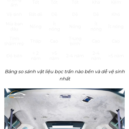
Tốt
Tốt
Tốt
Khá
Kém
ẩm
Vệ sinh
Rất dễ
Dễ
Dễ
Dễ
Khó
Mùi ban
Ít
Ít
Nồng
Nồng
Ít nồng
đầu
nồng
nồng
Tính
Trung
Thấp
Cao
Cao
Cao
thẩm mỹ
bình
< 2
>5
2-4
Độ bền
2-4 năm
>5 năm
năm
năm
năm
Bảng so sánh vật liệu bọc trần nào bền và dễ vệ sinh
nhất