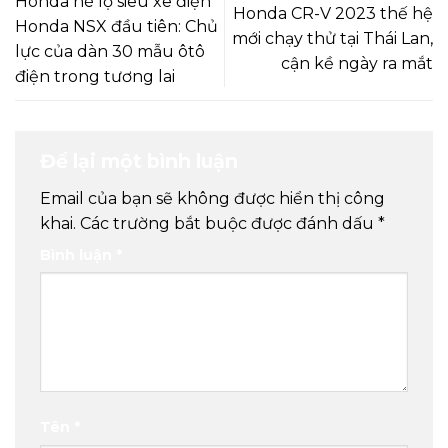
Honda hé lộ siêu xe điện
Honda CR-V 2023 thế hệ
Honda NSX đầu tiên: Chủ
mới chạy thử tại Thái Lan,
lực của dàn 30 mẫu ôtô
cận kề ngày ra mắt
điện trong tương lai
Để lại một bình luận
Email của bạn sẽ không được hiển thị công
khai.
Các trường bắt buộc được đánh dấu
*
Bình luận
*
Tên
*