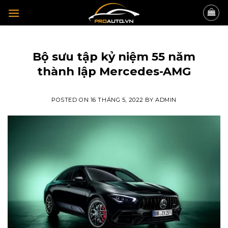
Skip
to
content
TIN TỨC
Bộ sưu tập kỷ niệm 55 năm
thành lập Mercedes-AMG
POSTED ON
16 THÁNG 5, 2022
BY
ADMIN