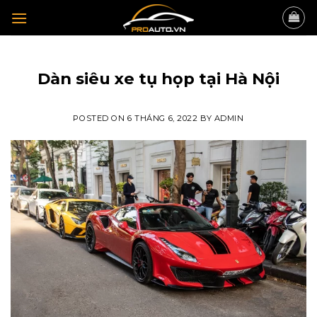
Skip
to
content
KINH NGHIỆM ĐỘ XE
Dàn siêu xe tụ họp tại Hà Nội
POSTED ON
6 THÁNG 6, 2022
BY
ADMIN