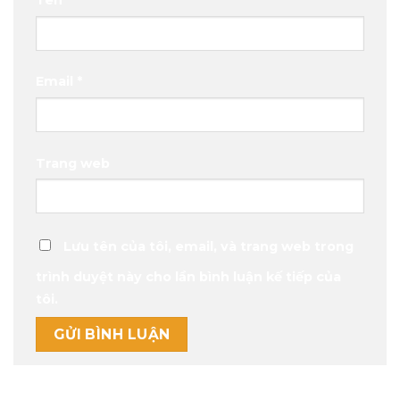
Tên
*
Email
*
Trang web
Lưu tên của tôi, email, và trang web trong
trình duyệt này cho lần bình luận kế tiếp của
tôi.