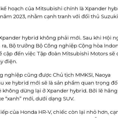
ế hoạch của Mitsubishi chính là Xpander hybr
 năm 2023, nhằm cạnh tranh với đối thủ Suzuki
 Xpander hybrid không phải mới. Sau khi Hội n
n ra, Bộ trưởng Bộ Công nghiệp Cộng hòa Indon
cập đến việc Tập đoàn Mitsubishi Motors sẽ 
y điện.
ng nghiệp cũng được Chủ tịch MMKSI, Naoya
u xe hybrid mới sẽ là sản phẩm quan trọng đối
 không dừng lại ở Xpander hybrid. Bởi lẽ hãng
xe “xanh” mới, dưới dạng SUV.
 tiếp của Honda HR-V, chiếc còn lại nhỏ hơn, cạ