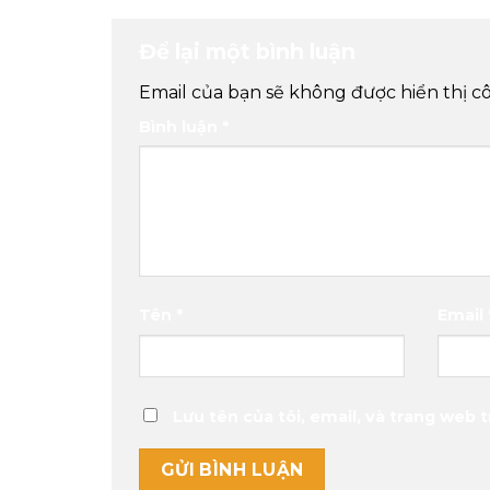
Để lại một bình luận
Email của bạn sẽ không được hiển thị cô
Bình luận
*
Tên
*
Email
Lưu tên của tôi, email, và trang web t