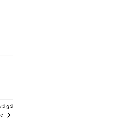
ới gói
ec