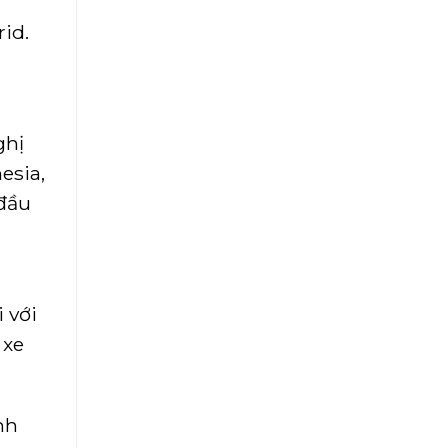
id.
ghị
esia,
đầu
 với
 xe
nh