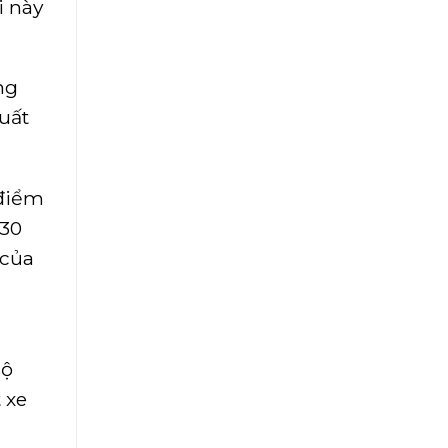
i này
ng
uất
 điểm
 30
 của
Bộ
 xe