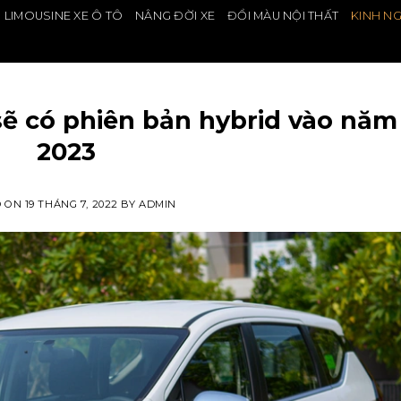
 LIMOUSINE XE Ô TÔ
NÂNG ĐỜI XE
ĐỔI MÀU NỘI THẤT
KINH N
KINH NGHIỆM ĐỘ XE
sẽ có phiên bản hybrid vào năm
2023
D ON
19 THÁNG 7, 2022
BY
ADMIN