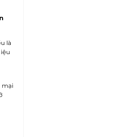
ên
u là
hiệu
g mại
ở