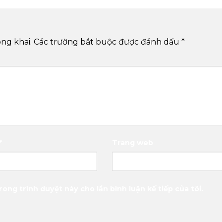
ng khai.
Các trường bắt buộc được đánh dấu
*
*
Trang web
rong trình duyệt này cho lần bình luận kế tiếp của tôi.