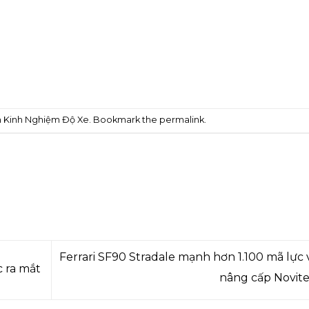
n
Kinh Nghiệm Độ Xe
. Bookmark the
permalink
.
Ferrari SF90 Stradale mạnh hơn 1.100 mã lực v
 ra mắt
nâng cấp Novit