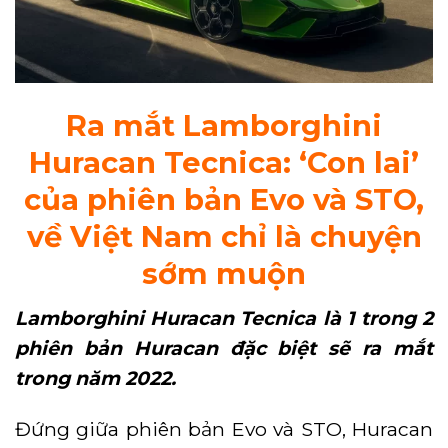
Ra mắt Lamborghini
Huracan Tecnica: ‘Con lai’
của phiên bản Evo và STO,
về Việt Nam chỉ là chuyện
sớm muộn
Lamborghini Huracan Tecnica là 1 trong 2
phiên bản Huracan đặc biệt sẽ ra mắt
trong năm 2022.
Đứng giữa phiên bản Evo và STO, Huracan