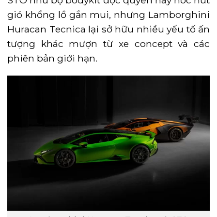
STO như bộ bodykit độc quyền hay hốc hút
gió khổng lồ gắn mui, nhưng Lamborghini
Huracan Tecnica lại sở hữu nhiều yếu tố ấn
tượng khác mượn từ xe concept và các
phiên bản giới hạn.