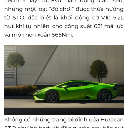
Tecnica lấy từ Evo dẫn động cầu sau,
nhưng một loạt “đồ chơi” được thừa hưởng
từ STO, đặc biệt là khối động cơ V10 5.2L
hút khí tự nhiên, cho công suất 631 mã lực
và mô-men xoắn 565Nm.
Không có những trang bị đỉnh của Huracan