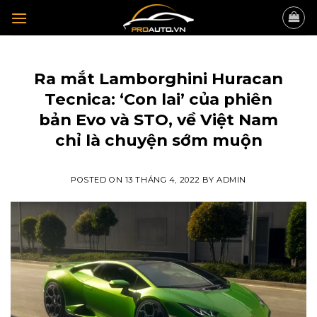
Skip
to
content
TIN TỨC
Ra mắt Lamborghini Huracan
Tecnica: ‘Con lai’ của phiên
bản Evo và STO, về Việt Nam
chỉ là chuyện sớm muộn
POSTED ON
13 THÁNG 4, 2022
BY
ADMIN