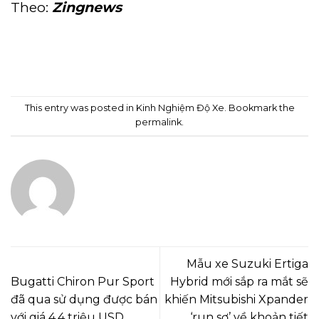
Theo:
Zingnews
This entry was posted in
Kinh Nghiệm Độ Xe
. Bookmark the
permalink
.
ADMIN
Mẫu xe Suzuki Ertiga
Bugatti Chiron Pur Sport
Hybrid mới sắp ra mắt sẽ
đã qua sử dụng được bán
khiến Mitsubishi Xpander
với giá 4,4 triệu USD
‘run sợ’ về khoản tiết